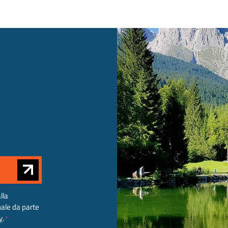
lla
nale da parte
y
.
*