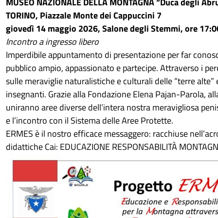
MUSEO NAZIONALE DELLA MONTAGNA “Duca degli Abru
TORINO, Piazzale Monte dei Cappuccini 7
giovedì 14 maggio 2026, Salone degli Stemmi, ore 17:
Incontro a ingresso libero
Imperdibile appuntamento di presentazione per far conoscer
pubblico ampio, appassionato e partecipe. Attraverso i perc
sulle meraviglie naturalistiche e culturali delle “terre alte” 
insegnanti. Grazie alla Fondazione Elena Pajan-Parola, al
uniranno aree diverse dell’intera nostra meravigliosa peni
e l’incontro con il Sistema delle Aree Protette.
ERMES è il nostro efficace messaggero: racchiuse nell’ac
didattiche Cai: EDUCAZIONE RESPONSABILITÀ MONTA