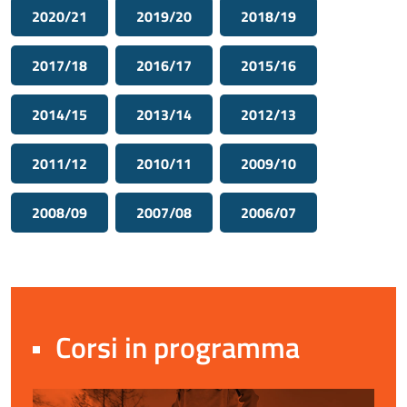
2020/21
2019/20
2018/19
2017/18
2016/17
2015/16
2014/15
2013/14
2012/13
2011/12
2010/11
2009/10
2008/09
2007/08
2006/07
Corsi in programma