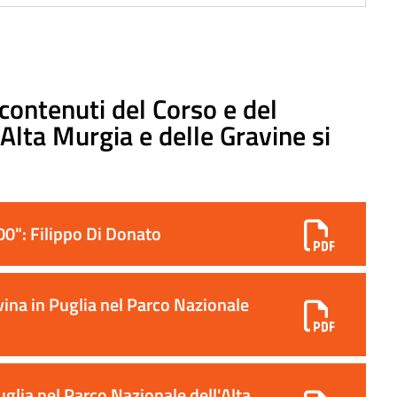
contenuti del Corso e del
’Alta Murgia e delle Gravine si
0": Filippo Di Donato
vina in Puglia nel Parco Nazionale
lia nel Parco Nazionale dell'Alta