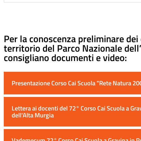
Per la conoscenza preliminare dei 
territorio del Parco Nazionale dell
consigliano documenti e video:
Presentazione Corso Cai Scuola "Rete Natura 200
Lettera ai docenti del 72° Corso Cai Scuola a Gra
dell'Alta Murgia
Vademecum 72° Corso Cai Scuola a Gravina in Pug